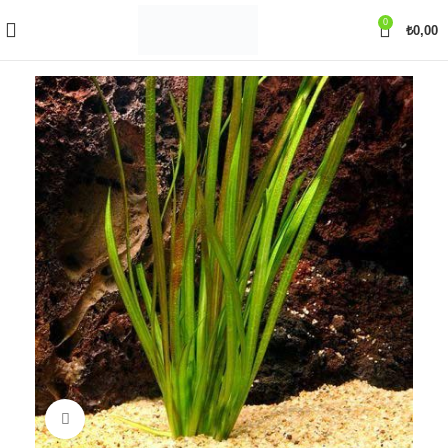
0
₺
0,00
Büyütmek için tıklayın