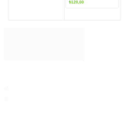
₺120,00
₺
120,00
-
₺165,00
En güzel ve en form da akvaryum bitkilerini size ulaştırmak için
tüm gücümüzle çalışıyoruz
0 553 908 19 51
info@akvaryumbitki.com
MAKALELER
Akvaryumda Yosun Sorunu