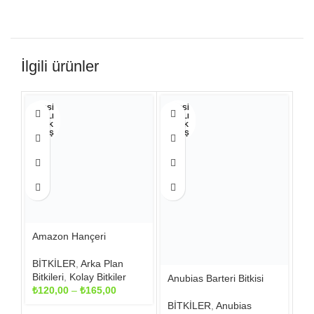
İlgili ürünler
Bu
HEPSI
HEPSI
HE
SATILI
SATILI
SAT
ürünün
P TÜK
P TÜK
P 
birden
ENMIŞ
ENMIŞ
EN
fazla
varyasyonu
var.
Seçenekler
ürün
An
sayfasından
Fa
seçilebilir
Amazon Hançeri
Bİ
₺
1
BİTKİLER
,
Arka Plan
Bitkileri
,
Kolay Bitkiler
Anubias Barteri Bitkisi
Fiyat
₺
120,00
–
₺
165,00
aralığı:
BİTKİLER
,
Anubias