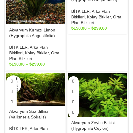
seçilebilir
seçilebilir
BİTKİLER
,
Arka Plan
Bitkileri
,
Kolay Bitkiler
,
Orta
Plan Bitkileri
Fiyat
₺
150,00
–
₺
299,00
Akvaryum Kırmızı Limon
aralığı:
(Hygrophila Angustifolia)
₺150,00
-
BİTKİLER
,
Arka Plan
₺299,00
Bitkileri
,
Kolay Bitkiler
,
Orta
Plan Bitkileri
Fiyat
₺
150,00
–
₺
299,00
aralığı:
₺150,00
Bu
Bu
HEPSI
-
SATILI
ürünün
ürünün
P TÜK
₺299,00
birden
ENMIŞ
birden
fazla
fazla
varyasyonu
varyasyonu
var.
var.
Akvaryum Saz Bitkisi
Seçenekler
Seçenekler
(Vallisneria Spiralis)
ürün
ürün
Akvaryum Zeytin Bitkisi
sayfasından
sayfasından
(Hygrophila Ceylon)
BİTKİLER
,
Arka Plan
seçilebilir
seçilebilir