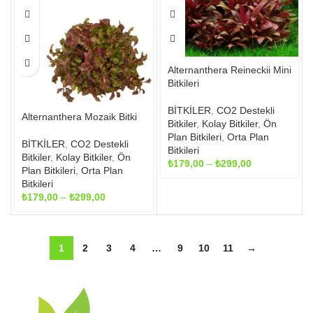
₺299,00
birden
birden
fazla
fazla
varyasyonu
varyasyonu
var.
var.
Seçenekler
Seçenekler
Alternanthera Reineckii Mini
ürün
ürün
Bitkileri
sayfasından
sayfasından
seçilebilir
seçilebilir
BİTKİLER
,
CO2 Destekli
Alternanthera Mozaik Bitki
Bitkiler
,
Kolay Bitkiler
,
Ön
Plan Bitkileri
,
Orta Plan
BİTKİLER
,
CO2 Destekli
Bitkileri
Bitkiler
,
Kolay Bitkiler
,
Ön
Fiyat
₺
179,00
–
₺
299,00
Plan Bitkileri
,
Orta Plan
aralığı:
Bitkileri
₺179,00
Fiyat
₺
179,00
–
₺
299,00
-
aralığı:
₺299,00
₺179,00
-
1
2
3
4
…
9
10
11
→
₺299,00