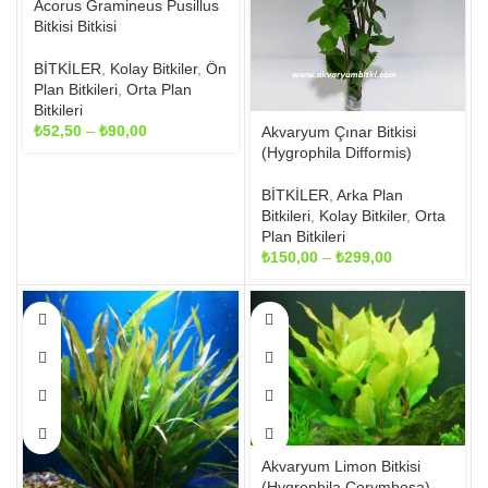
Acorus Gramineus Pusillus
sayfasından
sayfasından
Bitkisi Bitkisi
seçilebilir
seçilebilir
BİTKİLER
,
Kolay Bitkiler
,
Ön
Plan Bitkileri
,
Orta Plan
Bitkileri
Fiyat
₺
52,50
–
₺
90,00
Akvaryum Çınar Bitkisi
aralığı:
(Hygrophila Difformis)
₺52,50
-
BİTKİLER
,
Arka Plan
₺90,00
Bitkileri
,
Kolay Bitkiler
,
Orta
Plan Bitkileri
Fiyat
₺
150,00
–
₺
299,00
aralığı:
₺150,00
Bu
Bu
-
ürünün
ürünün
₺299,00
birden
birden
fazla
fazla
varyasyonu
varyasyonu
var.
var.
Seçenekler
Seçenekler
ürün
ürün
Akvaryum Limon Bitkisi
sayfasından
sayfasından
(Hygrophila Corymbosa)