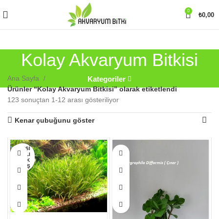
0
₺
0,00
Kolay Akvaryum Bitkisi
Ana Sayfa
Kategoriler
Ürünler “Kolay Akvaryum Bitkisi” olarak etiketlendi
123 sonuçtan 1-12 arası gösteriliyor
Kenar çubuğunu göster
Bu
Bu
HEPSI
SATILI
ürünün
ürünün
P TÜK
birden
ENMIŞ
birden
fazla
fazla
varyasyonu
varyasyonu
var.
var.
Seçenekler
Seçenekler
ürün
ürün