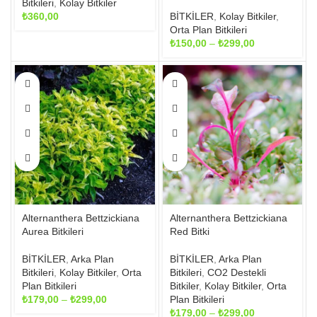
Bitkileri
,
Kolay Bitkiler
BİTKİLER
,
Kolay Bitkiler
,
₺
360,00
Orta Plan Bitkileri
Fiyat
₺
150,00
–
₺
299,00
aralığı:
₺150,00
Bu
Bu
-
ürünün
ürünün
₺299,00
birden
birden
fazla
fazla
varyasyonu
varyasyonu
var.
var.
Seçenekler
Seçenekler
ürün
ürün
sayfasından
sayfasından
seçilebilir
seçilebilir
Alternanthera Bettzickiana
Alternanthera Bettzickiana
Aurea Bitkileri
Red Bitki
BİTKİLER
,
Arka Plan
BİTKİLER
,
Arka Plan
Bitkileri
,
Kolay Bitkiler
,
Orta
Bitkileri
,
CO2 Destekli
Plan Bitkileri
Bitkiler
,
Kolay Bitkiler
,
Orta
Fiyat
₺
179,00
–
₺
299,00
Plan Bitkileri
aralığı:
Fiyat
₺
179,00
–
₺
299,00