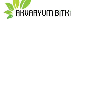
En güzel ve en form da akvaryum bitkilerini size ulaştırmak için
tüm gücümüzle çalışıyoruz
0 553 908 19 51
info@akvaryumbitki.com
MAKALELER
Akvaryumda Yosun Sorunu
Eylül 22, 2023
Yorum Yok
Akvaryum Bitkisi Nedir ?
Eylül 22, 2023
Yorum Yok