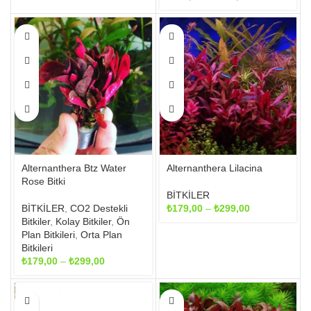
₺179,00
aralığı:
-
₺179,00
Bu
Bu
₺299,00
-
ürünün
ürünün
₺299,00
birden
birden
fazla
fazla
varyasyonu
varyasyonu
var.
var.
Seçenekler
Seçenekler
ürün
ürün
sayfasından
sayfasından
seçilebilir
seçilebilir
Alternanthera Btz Water
Alternanthera Lilacina
Rose Bitki
BİTKİLER
Fiyat
BİTKİLER
,
CO2 Destekli
₺
179,00
–
₺
299,00
aralığı:
Bitkiler
,
Kolay Bitkiler
,
Ön
₺179,00
Plan Bitkileri
,
Orta Plan
-
Bitkileri
Fiyat
₺299,00
₺
179,00
–
₺
299,00
aralığı:
₺179,00
Bu
Bu
-
ürünün
ürünün