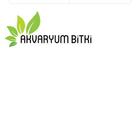
-
₺299,00
En güzel ve en form da akvaryum bitkilerini size ulaştırmak için
tüm gücümüzle çalışıyoruz
0 553 908 19 51
info@akvaryumbitki.com
MAKALELER
Akvaryumda Yosun Sorunu
Eylül 22, 2023
Yorum Yok