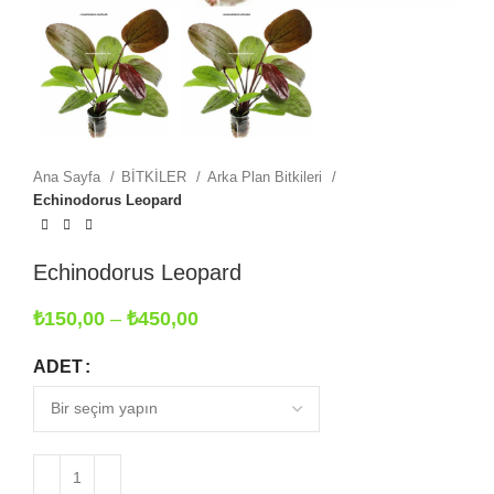
Ana Sayfa
BİTKİLER
Arka Plan Bitkileri
Echinodorus Leopard
Echinodorus Leopard
Fiyat
₺
150,00
–
₺
450,00
aralığı:
₺150,00
ADET
-
₺450,00