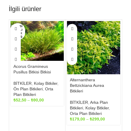
İlgili ürünler
Bu
Bu
Bu
HEPSI
SATILI
ürünün
ürünün
ürü
P TÜK
birden
ENMIŞ
birden
bird
fazla
fazla
fazl
varyasyonu
varyasyonu
var
var.
var.
var.
Seçenekler
Seçenekler
Seç
ürün
ürün
ürü
Acorus Gramineus
sayfasından
sayfasından
say
Pusillus Bitkisi Bitkisi
seçilebilir
seçilebilir
seçil
Alternanthera
BİTKİLER
,
Kolay Bitkiler
,
Bettzickiana Aurea
Al
Ön Plan Bitkileri
,
Orta
Bitkileri
Bit
Plan Bitkileri
Fiyat
₺
52,50
–
₺
90,00
BİTKİLER
,
Arka Plan
Bİ
aralığı:
Bitkileri
,
Kolay Bitkiler
,
Bit
₺52,50
Orta Plan Bitkileri
Pl
-
Fiyat
₺
179,00
–
₺
299,00
Bit
₺90,00
aralığı:
₺
1
₺179,00