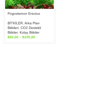
sayfasından
seçilebilir
Pogostemon Erectus
BİTKİLER
,
Arka Plan
Bitkileri
,
CO2 Destekli
Bitkiler
,
Kolay Bitkiler
Fiyat
₺
60,00
–
₺
105,00
aralığı:
₺60,00
-
₺105,00