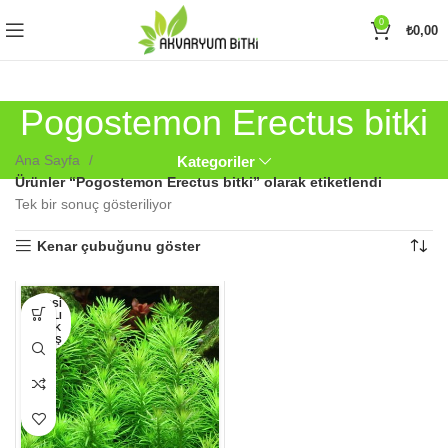
0
₺
0,00
Pogostemon Erectus bitki
Ana Sayfa
Kategoriler
Ürünler “Pogostemon Erectus bitki” olarak etiketlendi
Tek bir sonuç gösteriliyor
Kenar çubuğunu göster
Bu
HEPSI
SATILI
ürünün
P TÜK
birden
ENMIŞ
fazla
varyasyonu
var.
Seçenekler
ürün