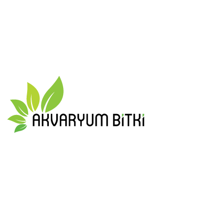
En güzel ve en form da akvaryum bitkilerini size ulaştırmak için
tüm gücümüzle çalışıyoruz
0 553 908 19 51
info@akvaryumbitki.com