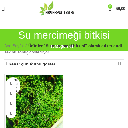
0
₺
0,00
Su mercimeği bitkisi
Ana Sayfa
Ürünler “Su mercimeği bitkisi” olarak etiketlendi
Kategoriler
Tek bir sonuç gösteriliyor
Kenar çubuğunu göster
Bu
HEPSI
SATILI
ürünün
P TÜK
birden
ENMIŞ
fazla
varyasyonu
var.
Seçenekler
ürün
sayfasından