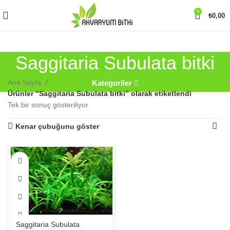
0
₺
0,00
Saggitaria Subulata bitki
Ana Sayfa
Kategoriler
Ürünler “Saggitaria Subulata bitki” olarak etiketlendi
Tek bir sonuç gösteriliyor
Kenar çubuğunu göster
Bu
ürünün
birden
fazla
varyasyonu
var.
Seçenekler
Saggitaria Subulata
ürün