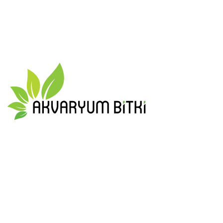
En güzel ve en form da akvaryum bitkilerini size ulaştırmak için
tüm gücümüzle çalışıyoruz
0 553 908 19 51
info@akvaryumbitki.com
MAKALELER