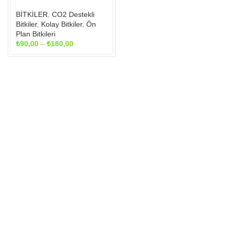
sayfasından
seçilebilir
BİTKİLER
,
CO2 Destekli
Bitkiler
,
Kolay Bitkiler
,
Ön
Plan Bitkileri
Fiyat
₺
90,00
–
₺
180,00
aralığı:
₺90,00
-
₺180,00