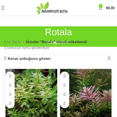
0
₺
0,00
Rotala
Ana Sayfa
Ürünler “Rotala” olarak etiketlendi
Kategoriler
3 sonucun tümü gösteriliyor
Kenar çubuğunu göster
Bu
Bu
ürünün
ürünün
birden
birden
fazla
fazla
varyasyonu
varyasyonu
var.
var.
Seçenekler
Seçenekler
ürün
ürün
sayfasından
sayfasından