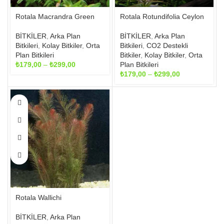
seçilebilir
seçilebilir
Rotala Macrandra Green
Rotala Rotundifolia Ceylon
BİTKİLER
,
Arka Plan
BİTKİLER
,
Arka Plan
Bitkileri
,
Kolay Bitkiler
,
Orta
Bitkileri
,
CO2 Destekli
Plan Bitkileri
Bitkiler
,
Kolay Bitkiler
,
Orta
Fiyat
₺
179,00
–
₺
299,00
Plan Bitkileri
aralığı:
Fiyat
₺
179,00
–
₺
299,00
₺179,00
aralığı:
-
₺179,00
Bu
₺299,00
-
ürünün
₺299,00
birden
fazla
varyasyonu
var.
Seçenekler
ürün
sayfasından
seçilebilir
Rotala Wallichi
BİTKİLER
,
Arka Plan