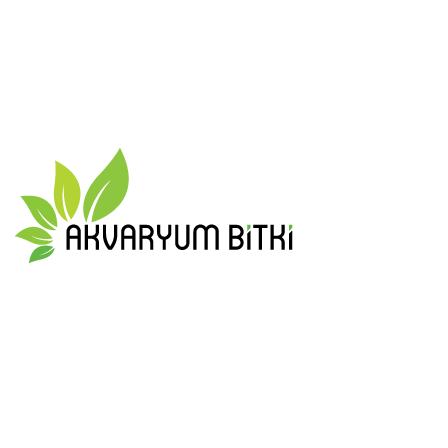
En güzel ve en form da akvaryum bitkilerini size ulaştırmak için
tüm gücümüzle çalışıyoruz
0 553 908 19 51
info@akvaryumbitki.com
MAKALELER