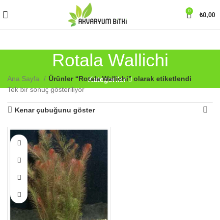
0
₺
0,00
Rotala Wallichi
Ana Sayfa
Ürünler “Rotala Wallichi” olarak etiketlendi
Kategoriler
Tek bir sonuç gösteriliyor
Kenar çubuğunu göster
Bu
ürünün
birden
fazla
varyasyonu
var.
Seçenekler
ürün
sayfasından