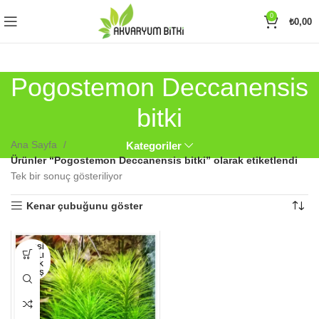
0
₺
0,00
Pogostemon Deccanensis
bitki
Ana Sayfa
Kategoriler
Ürünler “Pogostemon Deccanensis bitki” olarak etiketlendi
Tek bir sonuç gösteriliyor
Kenar çubuğunu göster
Bu
HEPSI
SATILI
ürünün
P TÜK
birden
ENMIŞ
fazla
varyasyonu
var.