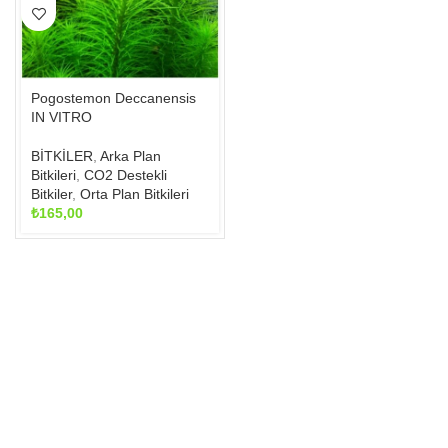
Seçenekler
ürün
sayfasından
seçilebilir
Pogostemon Deccanensis
IN VITRO
BİTKİLER
,
Arka Plan
Bitkileri
,
CO2 Destekli
Bitkiler
,
Orta Plan Bitkileri
₺
165,00