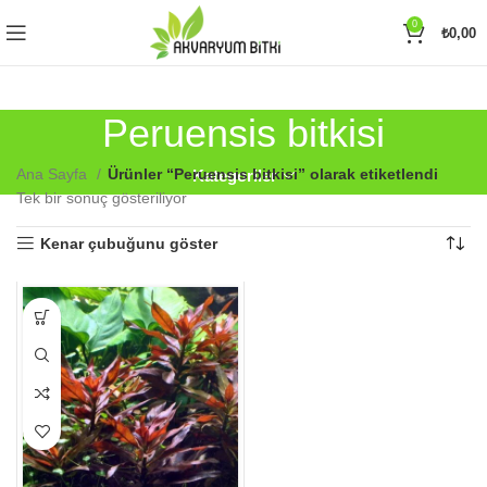
0
₺
0,00
Peruensis bitkisi
Ana Sayfa
Ürünler “Peruensis bitkisi” olarak etiketlendi
Kategoriler
Tek bir sonuç gösteriliyor
Kenar çubuğunu göster
Bu
ürünün
birden
fazla
varyasyonu
var.
Seçenekler
ürün
sayfasından