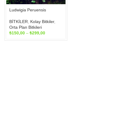
seçilebilir
Ludwigia Peruensis
BİTKİLER
,
Kolay Bitkiler
,
Orta Plan Bitkileri
Fiyat
₺
150,00
–
₺
299,00
aralığı:
₺150,00
-
₺299,00