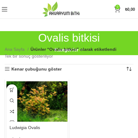
0
₺
0,00
Ovalis bitkisi
Ana Sayfa
Ürünler “Ovalis bitkisi” olarak etiketlendi
Kategoriler
Tek bir sonuç gösteriliyor
Kenar çubuğunu göster
Bu
ürünün
birden
fazla
varyasyonu
var.
Seçenekler
Ludwigia Ovalis
ürün
sayfasından