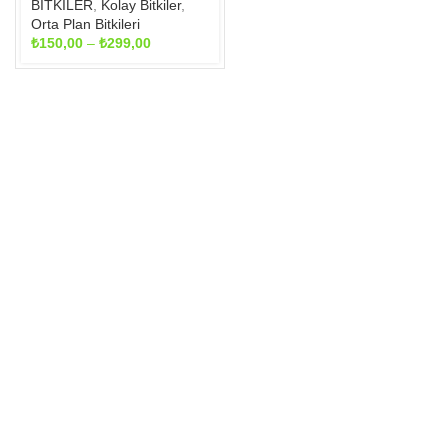
seçilebilir
BİTKİLER
,
Kolay Bitkiler
,
Orta Plan Bitkileri
Fiyat
₺
150,00
–
₺
299,00
aralığı:
₺150,00
-
₺299,00