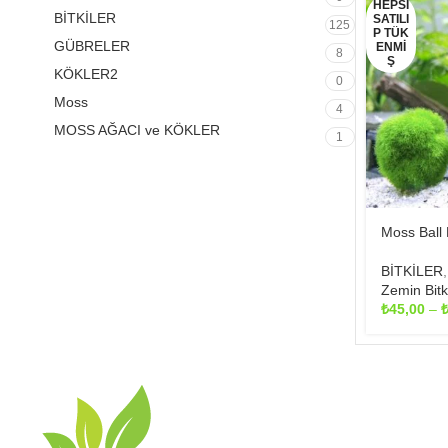
HEPSI
BİTKİLER
SATILI
125
P TÜK
GÜBRELER
ENMI
8
Ş
KÖKLER2
0
Moss
4
MOSS AĞACI ve KÖKLER
1
Moss Ball B
BİTKİLER
Zemin Bitki
₺
45,00
–
MAKALELE
Akvaryumda