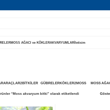
RELER
MOSS AĞACI ve KÖKLER
AKVARYUMLAR
İletisim
ss akvaryum bi
AR
ARAÇLAR2
BİTKİLER
GÜBRELER
KÖKLER2
MOSS
MOSS AĞAC
0 Ürünler
125 Ürünler
8 Ürünler
0 Ürünler
4 Ürünler
1 Ürün
rünler “Moss akvaryum bitki” olarak etiketlendi
Göst