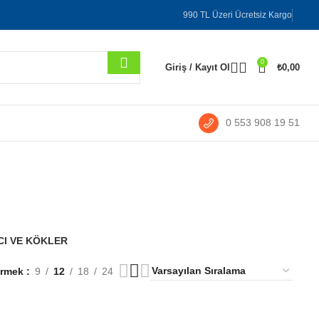
990 TL Üzeri Ücretsiz Kargo
0
Giriş / Kayıt Ol
₺
0,00
0 553 908 19 51
tki
I VE KÖKLER
ermek
9
12
18
24