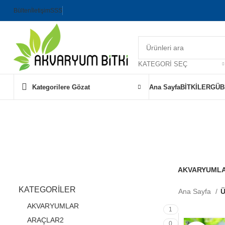
Bülten
İletişim
SSS
KATEGORI SEÇ
Kategorilere Gözat
Ana Sayfa
BİTKİLER
GÜB
Mo
AKVARYUML
1 Ürün
KATEGORİLER
Ana Sayfa
Ü
AKVARYUMLAR
1
ARAÇLAR2
0