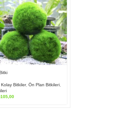
itki
,
Kolay Bitkiler
,
Ön Plan Bitkileri
,
leri
Fiyat
₺
105,00
aralığı:
₺45,00
-
₺105,00
R
KURUMSAL
B
 Yosun Sorunu
İletisim