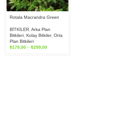
sayfasından
seçilebilir
Rotala Macrandra Green
BİTKİLER
,
Arka Plan
Bitkileri
,
Kolay Bitkiler
,
Orta
Plan Bitkileri
Fiyat
₺
179,00
–
₺
299,00
aralığı:
₺179,00
-
₺299,00