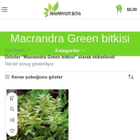
0
₺
0,00
Macrandra Green bitkisi
Ana Sayfa
Kategoriler
Ürünler “Macrandra Green bitkisi” olarak etiketlendi
Tek bir sonuç gösteriliyor
Kenar çubuğunu göster
Bu
ürünün
birden
fazla
varyasyonu
var.
Seçenekler
ürün