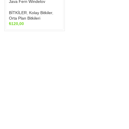
Java Fern Windelov
sayfasından
seçilebilir
BİTKİLER
,
Kolay Bitkiler
,
Orta Plan Bitkileri
₺
120,00