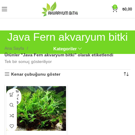
0
₺
0,00
Java Fern akvaryum bitki
Ana Sayfa
Kategoriler
Ürünler “Java Fern akvaryum bitki” olarak etiketlendi
Tek bir sonuç gösteriliyor
Kenar çubuğunu göster
Bu
HEPSI
SATILI
ürünün
P TÜK
birden
ENMIŞ
fazla
varyasyonu
var.
Seçenekler
ürün