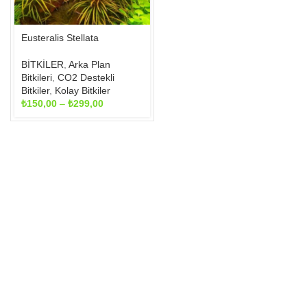
sayfasından
seçilebilir
Eusteralis Stellata
BİTKİLER
,
Arka Plan
Bitkileri
,
CO2 Destekli
Bitkiler
,
Kolay Bitkiler
Fiyat
₺
150,00
–
₺
299,00
aralığı:
₺150,00
-
₺299,00