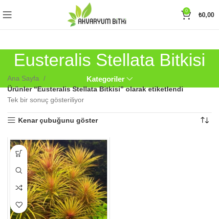
0
₺
0,00
Eusteralis Stellata Bitkisi
Ana Sayfa
Kategoriler
Ürünler “Eusteralis Stellata Bitkisi” olarak etiketlendi
Tek bir sonuç gösteriliyor
Kenar çubuğunu göster
Bu
ürünün
birden
fazla
varyasyonu
var.
Seçenekler
ürün