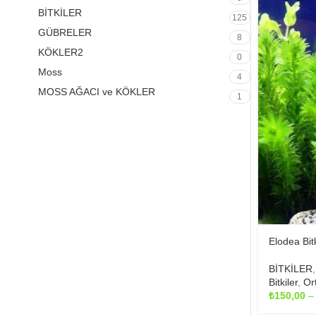
BİTKİLER
125
GÜBRELER
8
KÖKLER2
0
Moss
4
MOSS AĞACI ve KÖKLER
1
Elodea Bitk
BİTKİLER
Bitkiler
,
Ort
₺
150,00