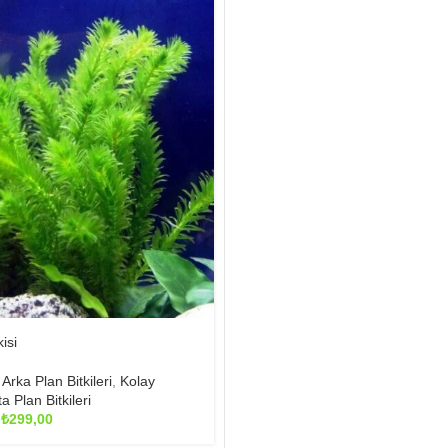
isi
,
Arka Plan Bitkileri
,
Kolay
a Plan Bitkileri
Fiyat
–
₺
299,00
aralığı: