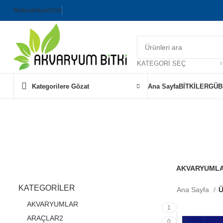
Bülten
İletişim
SSS
KATEGORI SEÇ
Kategorilere Gözat
Ana Sayfa
BİTKİLER
GÜB
E
AKVARYUML
1 Ürün
KATEGORİLER
Ana Sayfa
Ü
AKVARYUMLAR
1
ARAÇLAR2
0