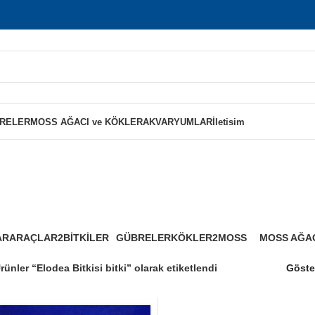
RELER
MOSS AĞACI ve KÖKLER
AKVARYUMLAR
İletisim
lodea Bitkisi bit
AR
ARAÇLAR2
BİTKİLER
GÜBRELER
KÖKLER2
MOSS
MOSS AĞAC
0 Ürünler
125 Ürünler
8 Ürünler
0 Ürünler
4 Ürünler
1 Ürün
rünler “Elodea Bitkisi bitki” olarak etiketlendi
Göst