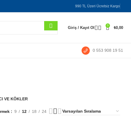
990 TL Üzeri Ücretsiz Kargo
0
Giriş / Kayıt Ol
₺
0,00
0 553 908 19 51
ki
I VE KÖKLER
ermek
9
12
18
24