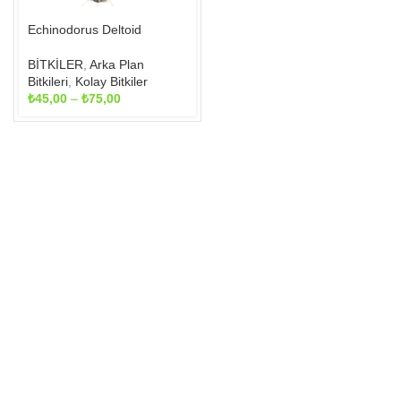
seçilebilir
Echinodorus Deltoid
BİTKİLER
,
Arka Plan
Bitkileri
,
Kolay Bitkiler
Fiyat
₺
45,00
–
₺
75,00
aralığı:
₺45,00
-
₺75,00