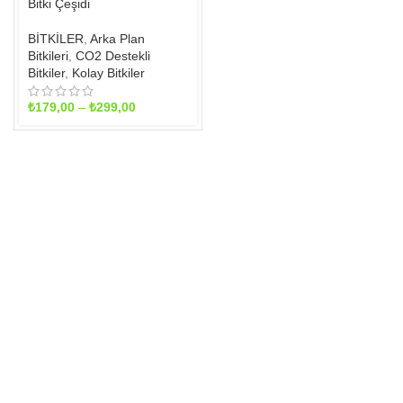
Bitki Çeşidi
seçilebilir
BİTKİLER
,
Arka Plan
Bitkileri
,
CO2 Destekli
Bitkiler
,
Kolay Bitkiler
Fiyat
₺
179,00
–
₺
299,00
aralığı:
₺179,00
-
₺299,00