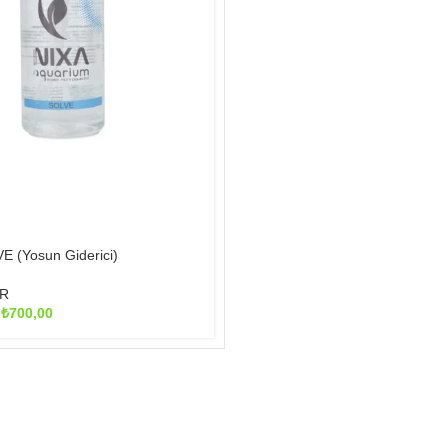
E (Yosun Giderici)
R
Fiyat
–
₺
700,00
aralığı:
₺360,00
-
₺700,00
R
KURUMSAL
B
 Yosun Sorunu
İletisim