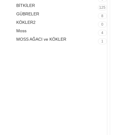
BİTKİLER
125
GÜBRELER
8
KÖKLER2
0
Moss
4
MOSS AĞACI ve KÖKLER
1