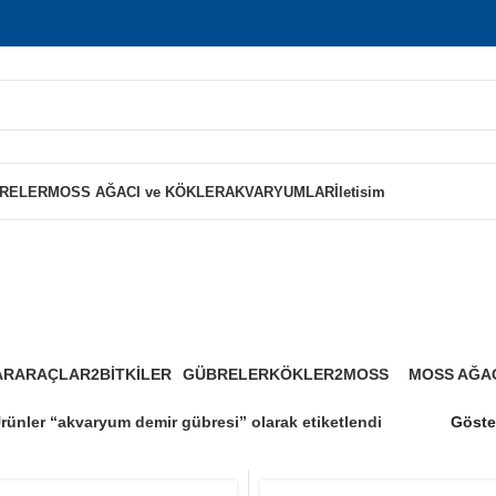
RELER
MOSS AĞACI ve KÖKLER
AKVARYUMLAR
İletisim
ryum demir gü
AR
ARAÇLAR2
BİTKİLER
GÜBRELER
KÖKLER2
MOSS
MOSS AĞAC
0 Ürünler
125 Ürünler
8 Ürünler
0 Ürünler
4 Ürünler
1 Ürün
rünler “akvaryum demir gübresi” olarak etiketlendi
Göst