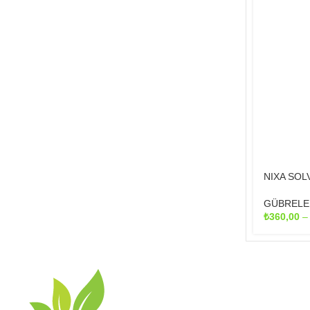
NIXA SOLV
GÜBRELE
₺
360,00
MAKALELE
Akvaryumda