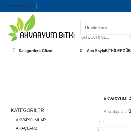
Bülten
İletişim
SSS
KATEGORI SEÇ
Kategorilere Gözat
Ana Sayfa
BİTKİLER
GÜB
akva
AKVARYUML
1 Ürün
KATEGORİLER
Ana Sayfa
Ü
AKVARYUMLAR
1
ARAÇLAR2
0