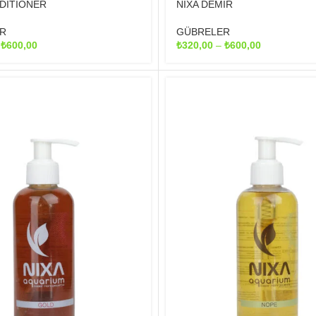
DITIONER
NIXA DEMİR
R
GÜBRELER
Fiyat
Fiyat
–
₺
600,00
₺
320,00
–
₺
600,00
aralığı:
aralığı:
₺320,00
₺320,00
-
-
₺600,00
₺600,00