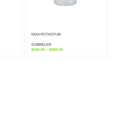
NIXA POTASYUM
GÜBRELER
Fiyat
₺
320,00
–
₺
600,00
aralığı:
₺320,00
-
₺600,00