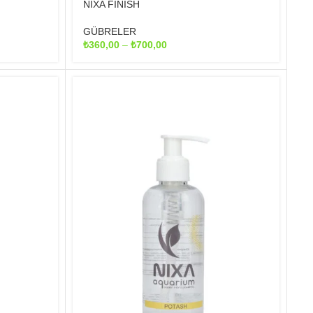
NIXA FINISH
GÜBRELER
Fiyat
₺
360,00
–
₺
700,00
aralığı:
₺360,00
-
₺700,00