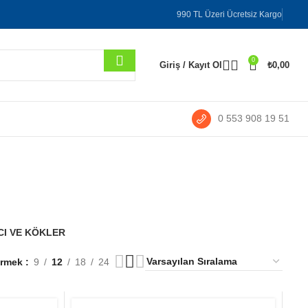
990 TL Üzeri Ücretsiz Kargo
0
Giriş / Kayıt Ol
₺
0,00
0 553 908 19 51
bresi
I VE KÖKLER
ermek
9
12
18
24