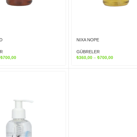
D
NIXA NOPE
R
GÜBRELER
Fiyat
Fiyat
–
₺
700,00
₺
360,00
–
₺
700,00
aralığı:
aralığı:
₺360,00
₺360,00
-
-
₺700,00
₺700,00