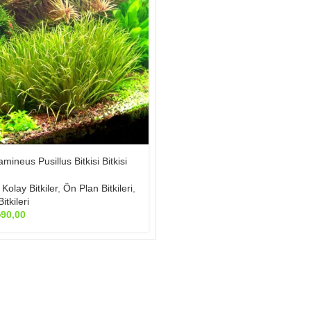
ineus Pusillus Bitkisi Bitkisi
,
Kolay Bitkiler
,
Ön Plan Bitkileri
,
itkileri
Fiyat
₺
90,00
aralığı:
₺52,50
-
₺90,00
R
KURUMSAL
B
 Yosun Sorunu
İletisim