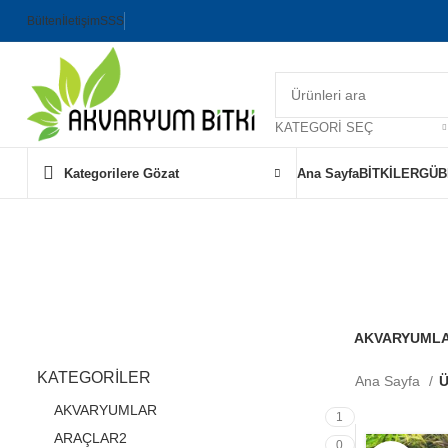
Bülten
İletişim
SSS
KATEGORI SEÇ
Kategorilere Gözat
Ana Sayfa
BİTKİLER
GÜB
Acoru
AKVARYUML
1 Ürün
KATEGORİLER
Ana Sayfa
Ü
AKVARYUMLAR
1
ARAÇLAR2
0