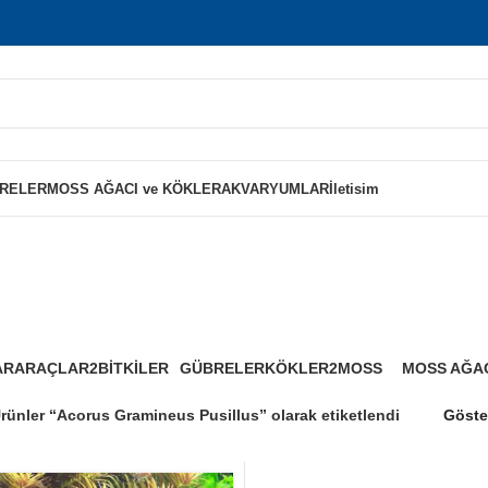
RELER
MOSS AĞACI ve KÖKLER
AKVARYUMLAR
İletisim
s Gramineus Pu
AR
ARAÇLAR2
BİTKİLER
GÜBRELER
KÖKLER2
MOSS
MOSS AĞAC
0 Ürünler
125 Ürünler
8 Ürünler
0 Ürünler
4 Ürünler
1 Ürün
rünler “Acorus Gramineus Pusillus” olarak etiketlendi
Göst