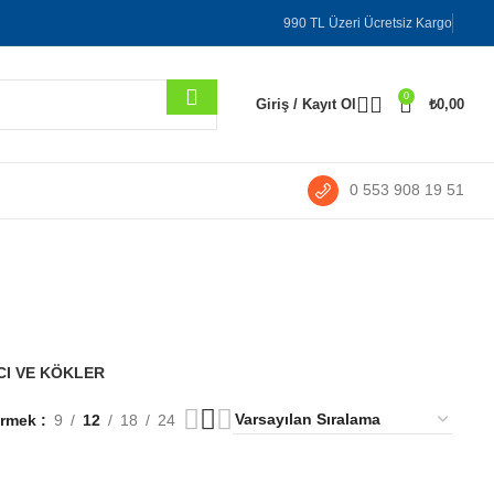
990 TL Üzeri Ücretsiz Kargo
0
Giriş / Kayıt Ol
₺
0,00
0 553 908 19 51
sillus
I VE KÖKLER
ermek
9
12
18
24