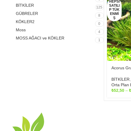
HEPSI
BİTKİLER
SATILI
125
P TÜK
GÜBRELER
ENMI
8
Ş
KÖKLER2
0
Moss
4
MOSS AĞACI ve KÖKLER
1
Acorus Gram
BİTKİLER
Orta Plan B
₺
52,50
–
MAKALELE
Akvaryumda